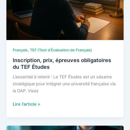
autres
tests
?
Comment
décoder
les
attentes
,
Français
TEF (Test d'Évaluation de Français)
des
examinateurs
Inscription, prix, épreuves obligatoires
pour
du TEF Études
chaque
L’essentiel à retenir : Le TEF Études est un sésame
niveau
stratégique pour intégrer une université française via
(A2
la DAP. Visez
à
C2)
Inscription,
Lire l’article »
?
prix,
épreuves
obligatoires