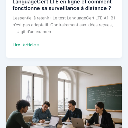
LanguageCert LTE en ligne et comment
fonctionne sa surveillance à distance ?
L’essentiel à retenir : Le test LanguageCert LTE A1-B1
n’est pas adaptatif. Contrairement aux idées reçues,
il s’agit d’un examen
Comment
Lire l’article »
se
déroule
le
test
LanguageCert
LTE
en
ligne
et
comment
fonctionne
sa