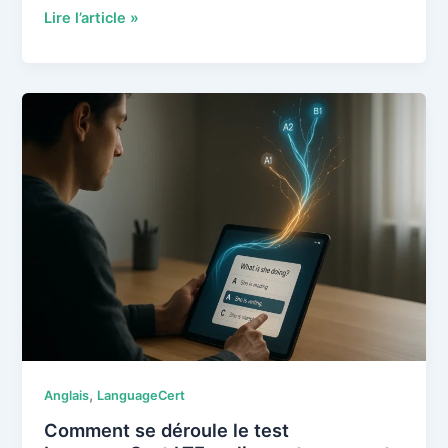
Comment
Lire l’article »
s’inscrire,
se
préparer
et
réussir
l’examen
du
DILF
(niveau
A1)
?
,
Anglais
LanguageCert
Comment se déroule le test