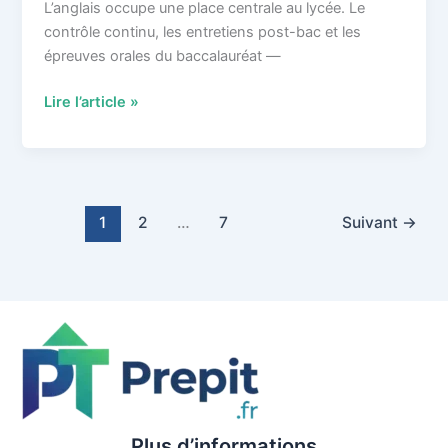
L’anglais occupe une place centrale au lycée. Le
contrôle continu, les entretiens post-bac et les
épreuves orales du baccalauréat —
Top
Lire l’article »
5
des
cours
particuliers
d’anglais
1
2
…
7
Suivant
→
au
lycée
—
Le
comparatif
des
meilleures
plateformes
Plus d’informations