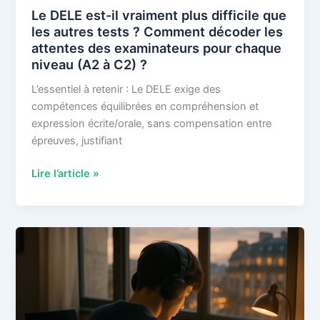
Le DELE est-il vraiment plus difficile que
les autres tests ? Comment décoder les
attentes des examinateurs pour chaque
niveau (A2 à C2) ?
L’essentiel à retenir : Le DELE exige des
compétences équilibrées en compréhension et
expression écrite/orale, sans compensation entre
épreuves, justifiant
Le
Lire l’article »
DELE
est-
il
vraiment
plus
difficile
que
les