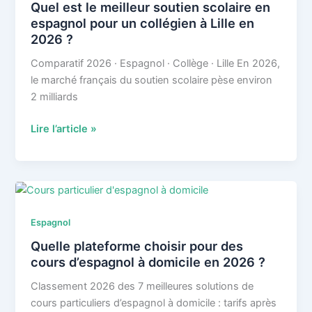
Quel est le meilleur soutien scolaire en
en
espagnol pour un collégien à Lille en
espagnol
2026 ?
au
collège
Comparatif 2026 · Espagnol · Collège · Lille En 2026,
à
le marché français du soutien scolaire pèse environ
Paris
2 milliards
en
2026
Quel
Lire l’article »
?
est
le
meilleur
soutien
scolaire
Espagnol
en
Quelle plateforme choisir pour des
espagnol
cours d’espagnol à domicile en 2026 ?
pour
un
Classement 2026 des 7 meilleures solutions de
collégien
cours particuliers d’espagnol à domicile : tarifs après
à