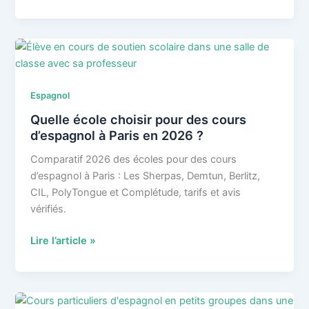
particuliers,
appli
ou
école
en
ligne
Espagnol
:
Quelle école choisir pour des cours
comment
d’espagnol à Paris en 2026 ?
progresser
en
Comparatif 2026 des écoles pour des cours
espagnol
d’espagnol à Paris : Les Sherpas, Demtun, Berlitz,
en
CIL, PolyTongue et Complétude, tarifs et avis
2026
vérifiés.
?
Quelle
Lire l’article »
école
choisir
pour
des