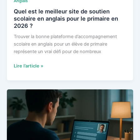
Anglais
pour
votre
Quel est le meilleur site de soutien
candidature.
scolaire en anglais pour le primaire en
2026 ?
Trouver la bonne plateforme d’accompagnement
scolaire en anglais pour un élève de primaire
représente un vrai défi pour de nombreux
Quel
Lire l’article »
est
le
meilleur
site
de
soutien
scolaire
en
anglais