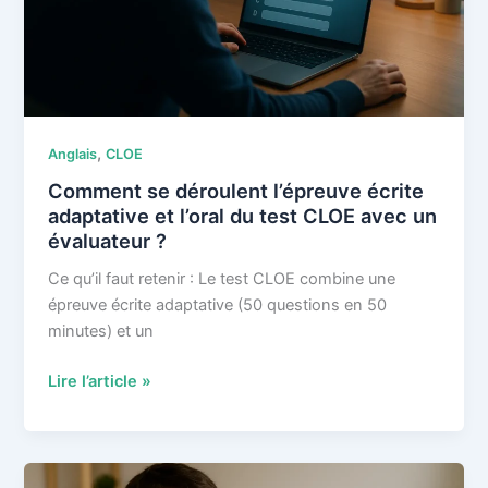
pour
le
primaire
en
2026
?
,
Anglais
CLOE
Comment se déroulent l’épreuve écrite
adaptative et l’oral du test CLOE avec un
évaluateur ?
Ce qu’il faut retenir : Le test CLOE combine une
épreuve écrite adaptative (50 questions en 50
minutes) et un
Comment
Lire l’article »
se
déroulent
l’épreuve
écrite