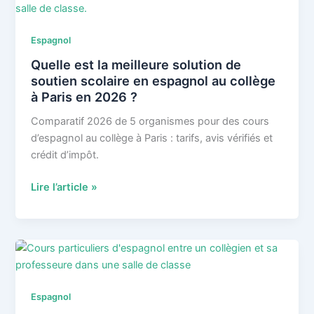
cours
d’espagnol
Espagnol
à
Quelle est la meilleure solution de
Paris
soutien scolaire en espagnol au collège
en
à Paris en 2026 ?
2026
?
Comparatif 2026 de 5 organismes pour des cours
d’espagnol au collège à Paris : tarifs, avis vérifiés et
crédit d’impôt.
Quelle
Lire l’article »
est
la
meilleure
solution
de
soutien
Espagnol
scolaire