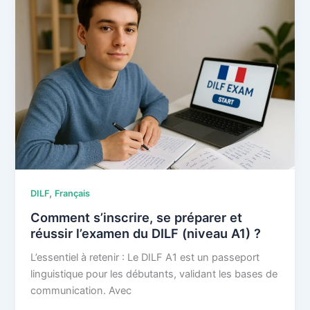
adaptative
et
l’oral
du
test
CLOE
avec
un
évaluateur
?
,
DILF
Français
Comment s’inscrire, se préparer et
réussir l’examen du DILF (niveau A1) ?
L’essentiel à retenir : Le DILF A1 est un passeport
linguistique pour les débutants, validant les bases de
communication. Avec