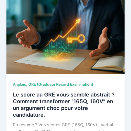
du
TEF
Études
,
Anglais
GRE (Graduate Record Examination)
Le score au GRE vous semble abstrait ?
Comment transformer “165Q, 160V” en
un argument choc pour votre
candidature.
En résumé ? Vos scores GRE (165Q, 160V) : Verbal