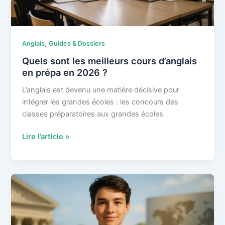
surveillance
à
distance
,
Anglais
Guides & Dossiers
?
Quels sont les meilleurs cours d’anglais
en prépa en 2026 ?
L’anglais est devenu une matière décisive pour
intégrer les grandes écoles : les concours des
classes préparatoires aux grandes écoles
Quels
Lire l’article »
sont
les
meilleurs
cours
d’anglais
en
prépa